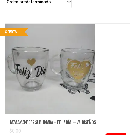
a
t
i
o
OFERTA
n
TAZA AMANECER SUBLIMADA – FELIZ DÍA ! – VS. DISEÑOS
$
0,00