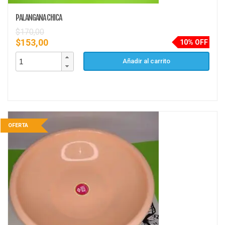
PALANGANA CHICA
$
170,00
$
153,00
10% OFF
Añadir al carrito
OFERTA