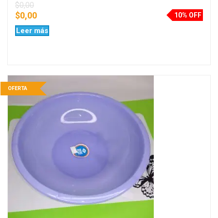
$
0,00
$
0,00
10% OFF
Leer más
OFERTA