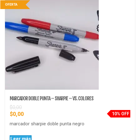
OFERTA
MARCADOR DOBLE PUNTA – SHARPIE – VS. COLORES
$
0,00
$
0,00
10% OFF
marcador sharpie doble punta negro
Leer más