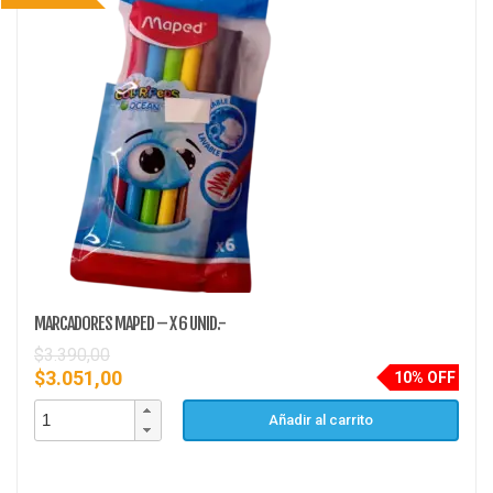
MARCADORES MAPED – X 6 UNID.-
$
3.390,00
$
3.051,00
10% OFF
Añadir al carrito