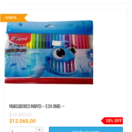
OFERTA
MARCADORES MAPED – X 24 UNID. –
$
13.400,00
$
12.060,00
10% OFF