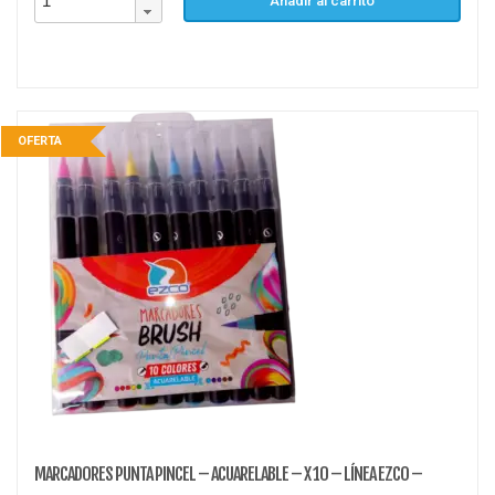
Añadir al carrito
OFERTA
MARCADORES PUNTA PINCEL – ACUARELABLE – X 10 – LÍNEA EZCO –