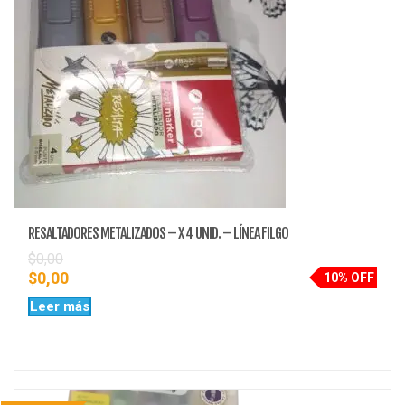
RESALTADORES METALIZADOS – X 4 UNID. – LÍNEA FILGO
$
0,00
$
0,00
10% OFF
Leer más