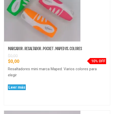
MARCADOR . RESALTADOR . POCKET . MAPED VS. COLORES
$
0,00
$
0,00
10% OFF
Resaltadores mini marca Maped. Varios colores para
elegir
Leer más