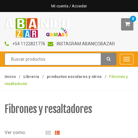
S
S
Mi cuenta / Acceder
k
k
i
i
0
p
p
t
t
o
o
+54 1122821776
INSTAGRAM ABANICOBAZAR
n
c
a
o
Search
T
for:
v
n
o
i
t
g
Inicio
/
Libreria
/
productos escolares y otros
/
Fibrones y
g
e
g
resaltadores
a
n
l
t
t
e
i
n
Fibrones y resaltadores
o
a
n
v
i
Ver como:
g