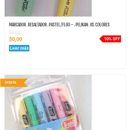
MARCADOR . RESALTADOR . PASTEL / FLUO – . PELIKAN . VS. COLORES
$
0,00
$
0,00
10% OFF
Leer más
OFERTA