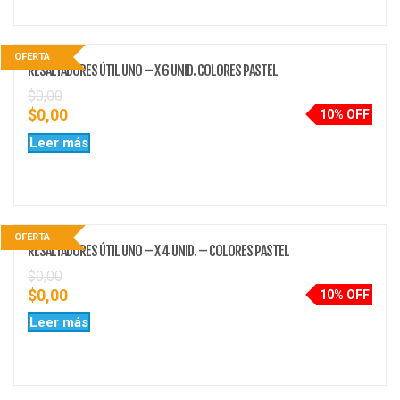
OFERTA
RESALTADORES ÚTIL UNO – X 6 UNID. COLORES PASTEL
$
0,00
$
0,00
10% OFF
Leer más
OFERTA
RESALTADORES ÚTIL UNO – X 4 UNID. – COLORES PASTEL
$
0,00
$
0,00
10% OFF
Leer más