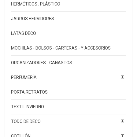
HERMÉTICOS . PLÁSTICO
JARROS HERVIDORES
LATAS DECO
MOCHILAS - BOLSOS - CARTERAS - Y ACCESORIOS
ORGANIZADORES - CANASTOS
PERFUMERÍA
PORTA.RETRATOS
TEXTIL INVIERNO
TODO DE DECO
COTILLÓN