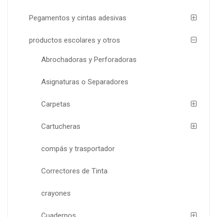
Pegamentos y cintas adesivas
productos escolares y otros
Abrochadoras y Perforadoras
Asignaturas o Separadores
Carpetas
Cartucheras
compás y trasportador
Correctores de Tinta
crayones
Cuadernos