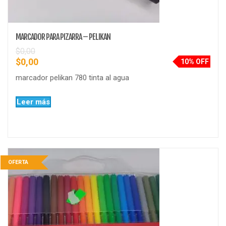
MARCADOR PARA PIZARRA – PELIKAN
$
0,00
$
0,00
10% OFF
marcador pelikan 780 tinta al agua
Leer más
OFERTA