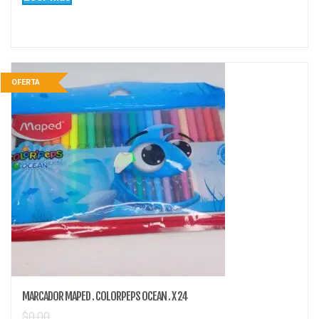
OFERTA
MARCADOR MAPED . COLORPEPS OCEAN . X 24
$
0,00