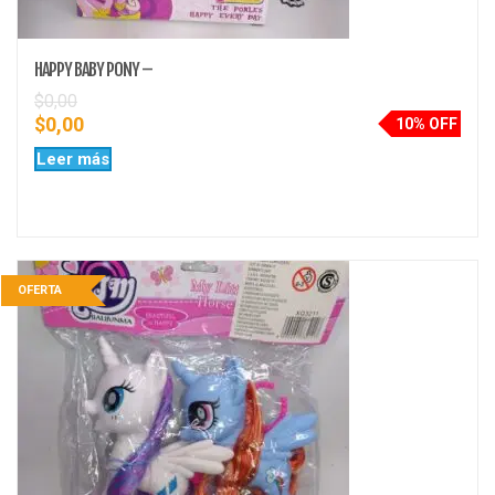
HAPPY BABY PONY –
$
0,00
$
0,00
10% OFF
Leer más
OFERTA