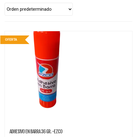
a
t
i
o
n
OFERTA
ADHESIVO EN BARRA 36 GR. -EZCO