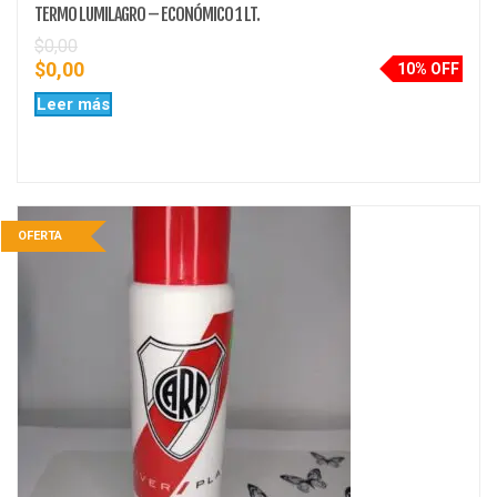
TERMO LUMILAGRO – ECONÓMICO 1 LT.
$
0,00
$
0,00
10% OFF
Leer más
OFERTA