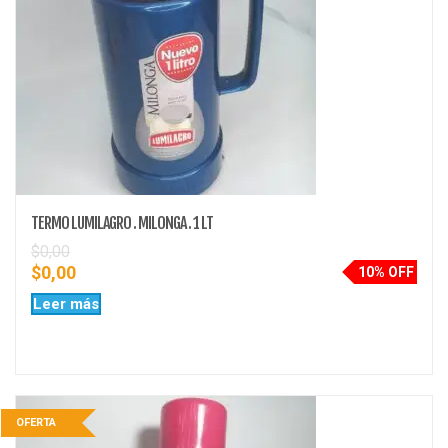
TERMO LUMILAGRO . MILONGA . 1 LT
$
0,00
$
0,00
10% OFF
Leer más
OFERTA