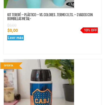
KIT TERERÉ – PLÁSTICO – VS. COLORES . TERMO 3 LTS. – 3 VASOS CON
BOMBILLAS METAL-
$
0,00
$
0,00
10% OFF
Leer más
OFERTA