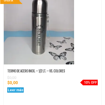
OFERTA
TERMO DE ACERO INOX. – 1/2 LT. – VS. COLORES
$
0,00
$
0,00
10% OFF
Leer más