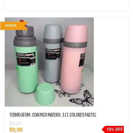
OFERTA
TERMO ATOM . CON PICO MATERO . 1 LT. COLORES PASTEL
$
0,00
$
0,00
10% OFF