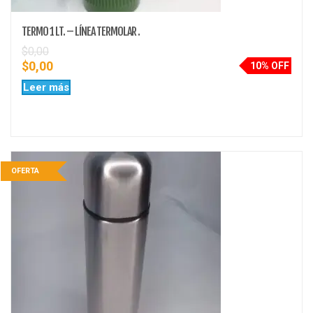
TERMO 1 LT. – LÍNEA TERMOLAR .
$
0,00
$
0,00
10% OFF
Leer más
OFERTA