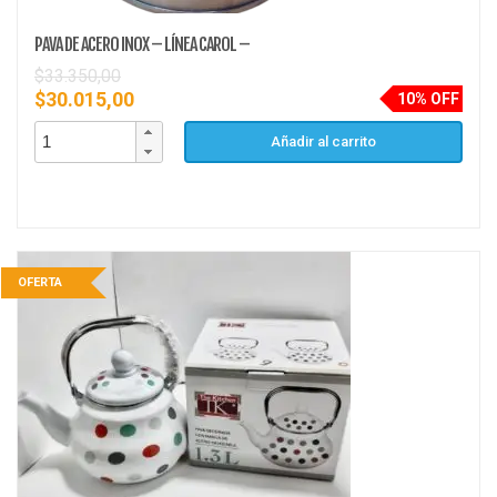
PAVA DE ACERO INOX – LÍNEA CAROL –
$
33.350,00
$
30.015,00
10% OFF
Añadir al carrito
OFERTA