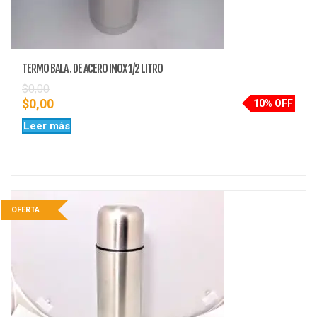
TERMO BALA . DE ACERO INOX 1/2 LITRO
$
0,00
$
0,00
10% OFF
Leer más
OFERTA