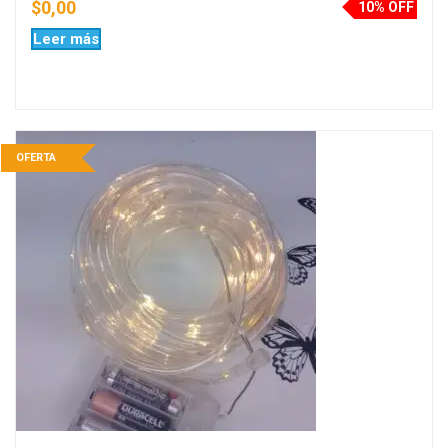
$
0,00
10% OFF
Leer más
OFERTA