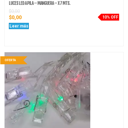
LUCES LED A PILA – MANGUERA – X 7 MTS.
$
0,00
$
0,00
10% OFF
Leer más
OFERTA