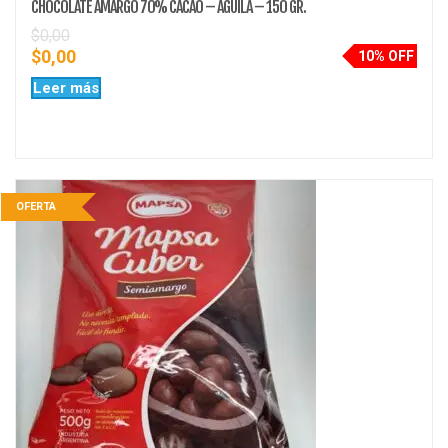
CHOCOLATE AMARGO 70% CACAO – AGUILA – 150 GR.
$
0,00
$
0,00
10% OFF
Leer más
OFERTA