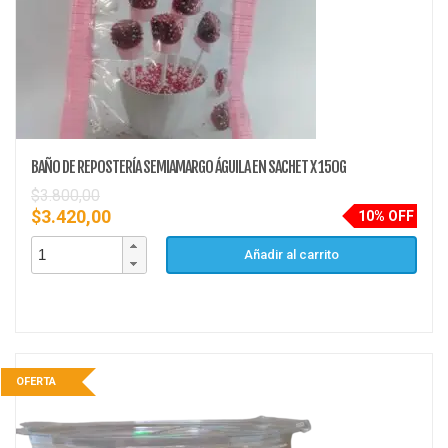
BAÑO DE REPOSTERÍA SEMIAMARGO ÁGUILA EN SACHET X 150G
$
3.800,00
$
3.420,00
10% OFF
Añadir al carrito
OFERTA