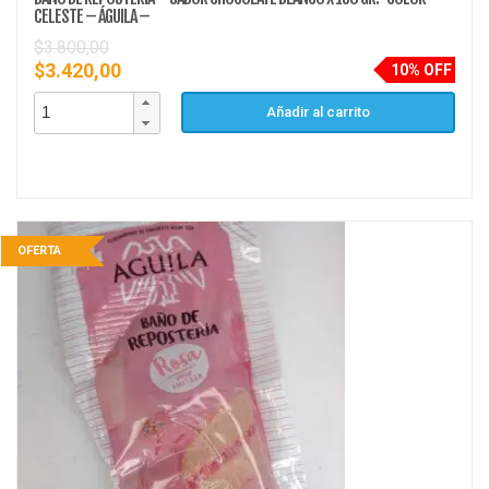
CELESTE – ÁGUILA –
$
3.800,00
$
3.420,00
10% OFF
Añadir al carrito
OFERTA