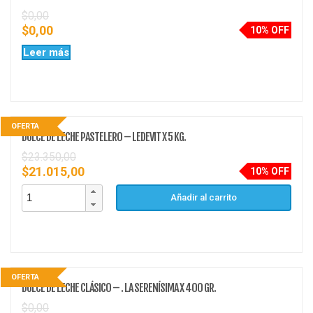
$
0,00
$
0,00
10% OFF
Leer más
OFERTA
DULCE DE LECHE PASTELERO – LEDEVIT X 5 KG.
$
23.350,00
$
21.015,00
10% OFF
Añadir al carrito
OFERTA
DULCE DE LECHE CLÁSICO – . LA SERENÍSIMA X 400 GR.
$
0,00