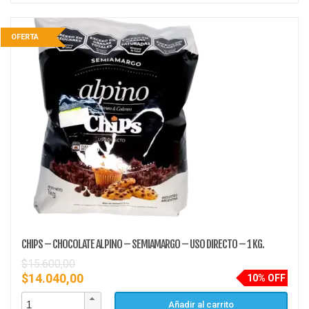
OFERTA
CHIPS – CHOCOLATE ALPINO – SEMIAMARGO – USO DIRECTO – 1 KG.
$
15.600,00
$
14.040,00
10% OFF
Añadir al carrito