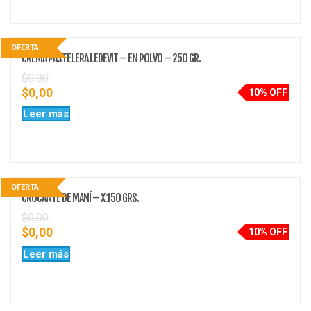
OFERTA
CREMA PASTELERA LEDEVIT – EN POLVO – 250 GR.
$
0,00
$
0,00
10% OFF
Leer más
OFERTA
CROCANTE DE MANÍ – X 150 GRS.
$
0,00
$
0,00
10% OFF
Leer más